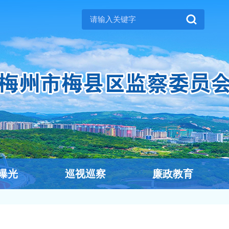
曝光
巡视巡察
廉政教育