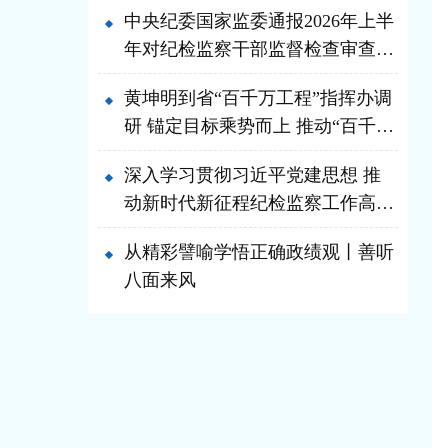
中央纪委国家监委通报2026年上半
年对纪检监察干部监督检查审查调
查情况
黄坤明到省“百千万工程”指挥办调
研 锚定目标乘势而上 推动“百千万
工程”实施提质增效再上台阶 林克
深入学习贯彻习近平党建思想 推
庆参加
动新时代新征程纪检监察工作高质
量发展之三 持之以恒推进全面从
从精彩譬喻学悟正确政绩观丨善听
严治党
八面来风