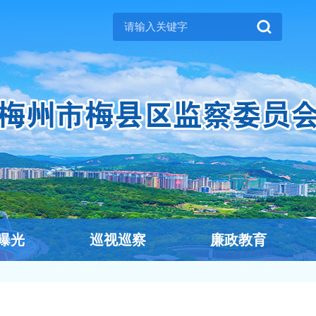
曝光
巡视巡察
廉政教育