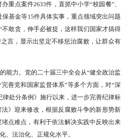
点案件2633件，直抓中小学“校园餐”、
社保基金等15件具体实事，重点领域突出问题
”“不敢贪，伸手必被捉，这样我们国家才搞得
腑之言，显示出坚定不移惩治腐败，让群众有
能力。党的二十届三中全会从“健全政治监
“完善党和国家监督体系”等多个方面，对“深
党纪律处分条例》施行以来，进一步完善纪律标
察法》迎来修改，根据反腐败斗争的新形势新
度堵点难点，有利于依法解决实践中反映出来
化、法治化、正规化水平。