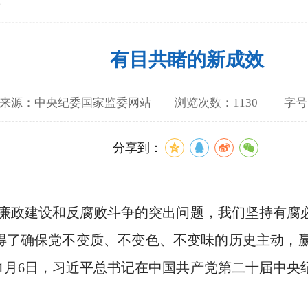
论
有目共睹的新成效
-07 来源：中央纪委国家监委网站 浏览次数：1130
字
分享到：
政建设和反腐败斗争的突出问题，我们坚持有腐必
得了确保党不变质、不变色、不变味的历史主动，
1月6日，习近平总书记在中国共产党第二十届中央