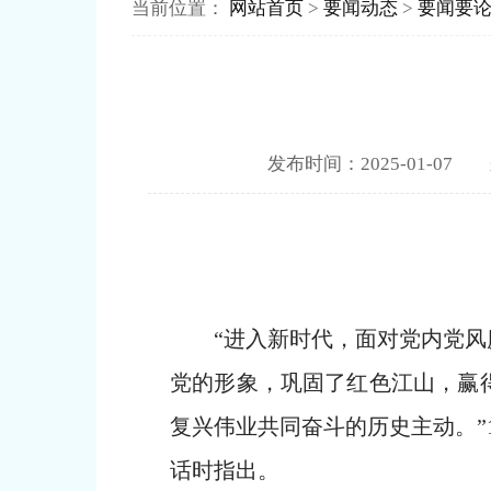
当前位置：
网站首页
>
要闻动态
>
要闻要
发布时间：2025-01
“进入新时代，面对党内党风廉
党的形象，巩固了红色江山，赢
复兴伟业共同奋斗的历史主动。”
话时指出。