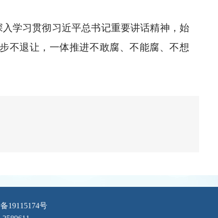
入学习贯彻习近平总书记重要讲话精神，始
步不退让，一体推进不敢腐、不能腐、不想
备19115174号