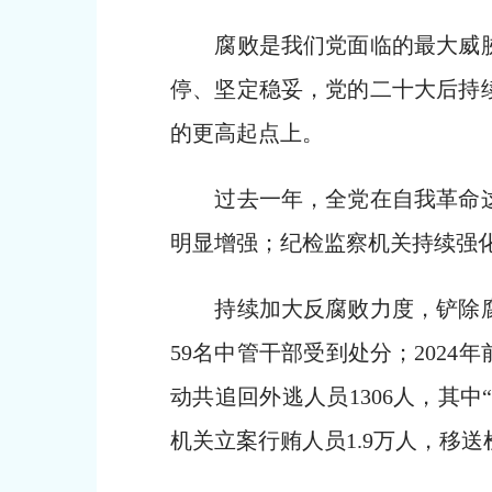
腐败是我们党面临的最大威胁，
停、坚定稳妥，党的二十大后持
的更高起点上。
过去一年，全党在自我革命这一
明显增强；纪检监察机关持续强
持续加大反腐败力度，铲除腐败
59名中管干部受到处分；2024年前
动共追回外逃人员1306人，其中
机关立案行贿人员1.9万人，移送检