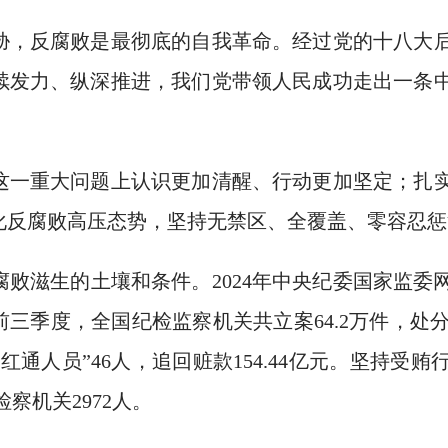
反腐败是最彻底的自我革命。经过党的十八大后
续发力、纵深推进，我们党带领人民成功走出一条
重大问题上认识更加清醒、行动更加坚定；扎实
化反腐败高压态势，坚持无禁区、全覆盖、零容忍惩
滋生的土壤和条件。2024年中央纪委国家监委网
三季度，全国纪检监察机关共立案64.2万件，处分58.
“红通人员”46人，追回赃款154.44亿元。坚持受
察机关2972人。