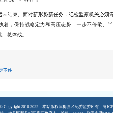
结束。面对新形势新任务，纪检监察机关必须深
执着，保持战略定力和高压态势，一步不停歇、半
战、总体战。
定不移
© Copyright 2010-2025 本站版权归梅县区纪委监委所有
粤ICP