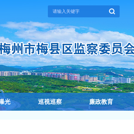
曝光
巡视巡察
廉政教育