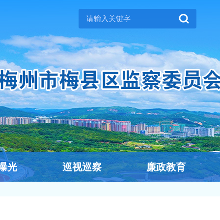
曝光
巡视巡察
廉政教育