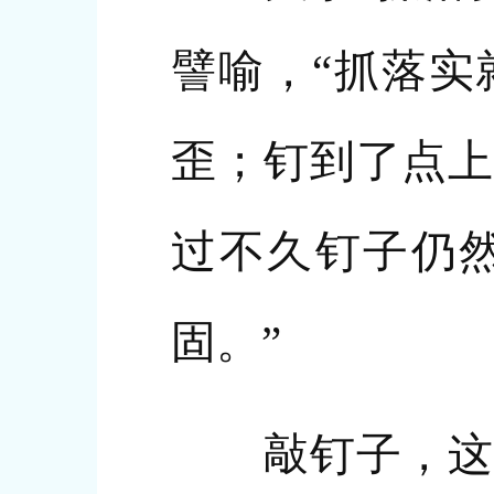
譬喻，“抓落实
歪；钉到了点上
过不久钉子仍
固。”
敲钉子，这个