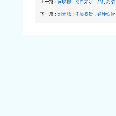
上一篇：
何映柳：清白如水，品行高洁
下一篇：
刘元城：不畏权贵，铮铮铁骨