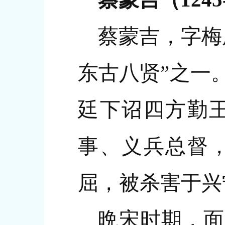
蔡蒙吉，字梅
东古八贤”之一
廷下诏四方勤
事、义兵总督
屈，被杀害于兴
晩宋时期，面