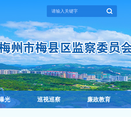
曝光
巡视巡察
廉政教育