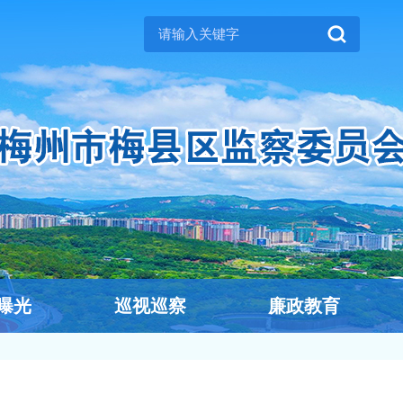
曝光
巡视巡察
廉政教育